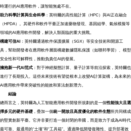
時運行的AI應用軟件，讓智能無處不在。
助力科學計算與生命科學
：英特爾的高性能計算（HPC）與AI正在融合
（HPDA）。其硬件和軟件平臺正加速藥物發現、基因組學、氣候模擬等
領域的AI應用軟件開發，解決人類面臨的重大挑戰。
構建可信AI
：英特爾通過軟件保護擴展（SGX）等安全技術和開源工
具，幫助開發者在應用軟件層面構建數據隱私保護（如聯邦學習）、模型
安全性和可解釋性，推動負責任AI的發展。
擁抱新一代AI范式
：對于神經擬態計算、量子計算等前沿探索，英特爾也
進行了長期投入。這些未來技術有望從根本上改變AI計算架構，為未來的
AI應用軟件帶來突破性的能效和算法創新潛力。
結論
總而言之，英特爾為人工智能應用軟件開發所規劃的是一個
性能強大且選
擇多元的硬件基礎
，疊加一個
統一開放且高度優化的軟件生態
所共同構成
的堅實創新平臺。它并非要打造一個封閉的帝國，而是致力于成為AI時代
最可靠、最通用的“土壤”和“工具箱”。通過降低開發復雜性、提升部署效