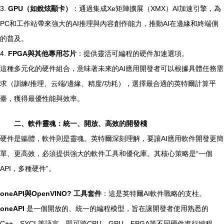
3.
GPU（如銳炫顯卡）
：通過集成Xe矩陣擴展（XMX）AI加速引擎，為
PC和工作站帶來強大的AI推理與內容創作能力，推動AI在邊緣和終端側
的普及。
4.
FPGA與其他專用芯片
：提供靈活可編程的硬件加速選項。
這種多元化的硬件組合，意味著未來的AI應用開發者可以根據具體任務需
求（訓練/推理、云端/邊緣、精度/功耗），選擇最合適的英特爾計算平
臺，獲得最優性能與效率。
二、軟件靈魂：統一、開放、高效的開發棧
硬件是軀體，軟件則是靈魂。英特爾深刻理解，要讓AI應用軟件開發更簡
單、更高效，必須提供強大的軟件工具和優化庫。其核心策略是“一個
API，多種硬件”。
oneAPI與OpenVINO? 工具套件
：這是英特爾AI軟件戰略的支柱。
oneAPI
是一個開放的、統一的編程模型，旨在讓開發者使用熟悉的
C++、SYCL等語言，即可跨CPU、GPU、FPGA等不同硬件進行編程，