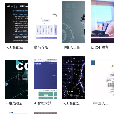
人工智能在
最高等級！
印度人工智
弦歌不輟育
制造業的應
華為云盤古
能行業 從
桃李，奮楫
用軟件開發
代碼大模型
技術探索到
揚帆啟新程
與產業發展
通過首批評
應用開發的
湖南幼專
深度研究報
估，引領AI
戰略轉型
2025級新
告
應用軟件開
生開啟人工
發新范式
智能應用軟
件學習之旅
年度最強音
AI智能閱讀
人工智能公
《中國人工
中國人工智
助力全棧開
司的發展現
智能開源軟