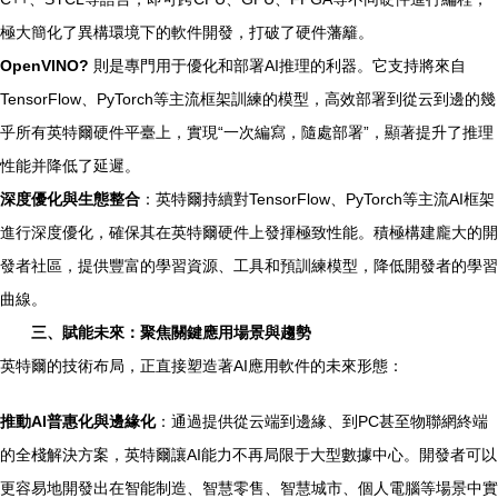
極大簡化了異構環境下的軟件開發，打破了硬件藩籬。
OpenVINO?
則是專門用于優化和部署AI推理的利器。它支持將來自
TensorFlow、PyTorch等主流框架訓練的模型，高效部署到從云到邊的幾
乎所有英特爾硬件平臺上，實現“一次編寫，隨處部署”，顯著提升了推理
性能并降低了延遲。
深度優化與生態整合
：英特爾持續對TensorFlow、PyTorch等主流AI框架
進行深度優化，確保其在英特爾硬件上發揮極致性能。積極構建龐大的開
發者社區，提供豐富的學習資源、工具和預訓練模型，降低開發者的學習
曲線。
三、賦能未來：聚焦關鍵應用場景與趨勢
英特爾的技術布局，正直接塑造著AI應用軟件的未來形態：
推動AI普惠化與邊緣化
：通過提供從云端到邊緣、到PC甚至物聯網終端
的全棧解決方案，英特爾讓AI能力不再局限于大型數據中心。開發者可以
更容易地開發出在智能制造、智慧零售、智慧城市、個人電腦等場景中實