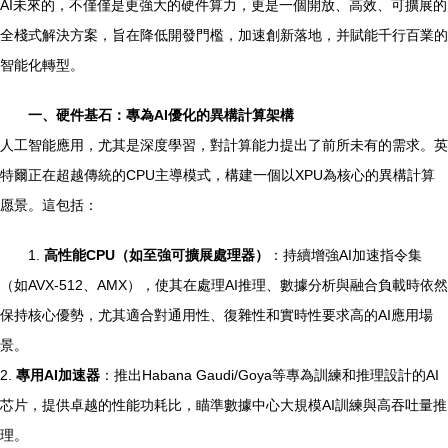
AI未來的，不僅僅是更強大的硬件算力，更是一個開放、高效、可擴展的
全棧式解決方案，旨在降低開發門檻，加速創新落地，并賦能千行百業的
智能化轉型。
一、硬件基石：專為AI優化的異構計算架構
人工智能應用，尤其是深度學習，對計算能力提出了前所未有的需求。英
特爾正在超越傳統的CPU主導模式，構建一個以XPU為核心的異構計算
愿景。這包括：
1.
高性能CPU（如至強可擴展處理器）
：持續增強AI加速指令集
（如AVX-512、AMX），使其在處理AI推理、數據分析與融合負載時依然
保持核心優勢，尤其適合對通用性、復雜性和實時性要求高的AI應用場
景。
2.
專用AI加速器
：推出Habana Gaudi/Goya等專為訓練和推理設計的AI
芯片，提供卓越的性能功耗比，瞄準數據中心大規模AI訓練與高吞吐量推
理。