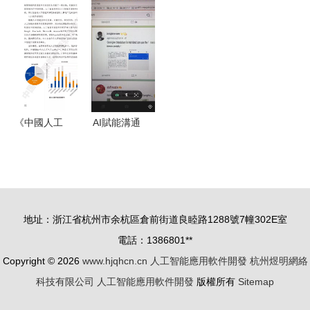
能大會8月
發——逐浪
狀與AI應用
件發展白皮
底在京舉
CMS語音
軟件開發現
書（最新
行，聚焦AI
輔助2.0發
狀
版）》深度
應用軟件開
布引領人工
解讀 聚焦
發新浪潮
智能應用軟
人工智能應
件開發新浪
用軟件開發
《中國人工
AI賦能溝通
潮
新圖景
智能開源軟
探索可能是
件發展白皮
地球上最好
書（最新
用的智能翻
版）》深度
譯應用
地址：浙江省杭州市余杭區倉前街道良睦路1288號7幢302E室
解讀 開源
電話：1386801**
生態如何驅
Copyright © 2026
www.hjqhcn.cn
人工智能應用軟件開發
杭州煜明網絡
動AI應用軟
科技有限公司
人工智能應用軟件開發
版權所有
Sitemap
件開發變革